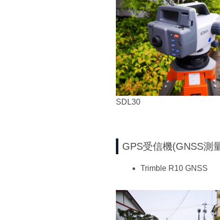
SDL30
GPS受信機(GNSS測
Trimble R10 G