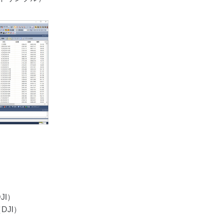
DJI）
DJI）