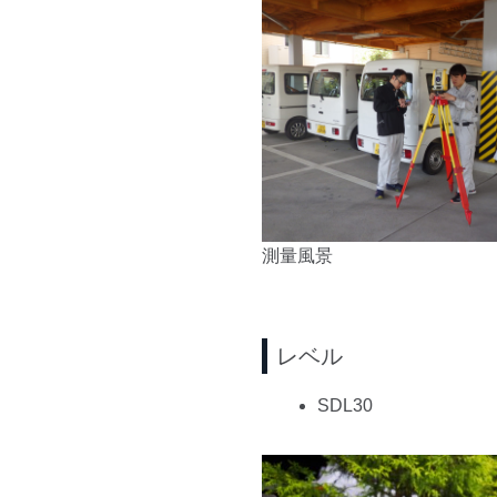
測量風景
レベル
SDL30