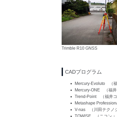
Trimble R10 GNSS
CADプログラム
Mercury-Evolut
Mercury-ONE （
Trend-Point （
Metashape Professio
V-nas （川田テク
TOWISE （ニコン