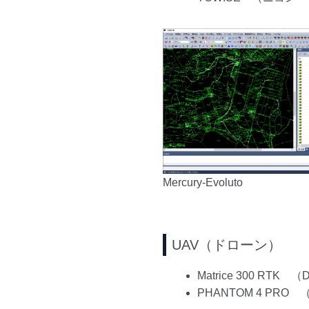
Mercury-Evoluto
UAV（ドローン）
Matrice 300 RTK （
PHANTOM 4 PRO （