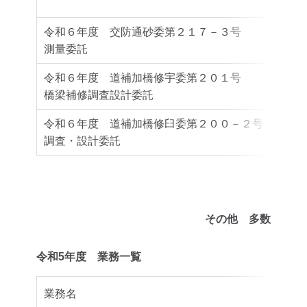
令和６年度 交防通砂委第２１７－３号
豊後
測量委託
令和６年度 道補加橋修宇委第２０１号
宇佐
橋梁補修調査設計委託
令和６年度 道補加橋修臼委第２００－２号
臼杵
調査・設計委託
その他 多数
令和5年度 業務一覧
業務名
委