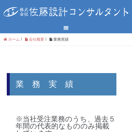
ホーム
/
会社概要
/
業務実績
業 務 実 績
※当社受注業務のうち、過去５
年間の代表的なもののみ掲載