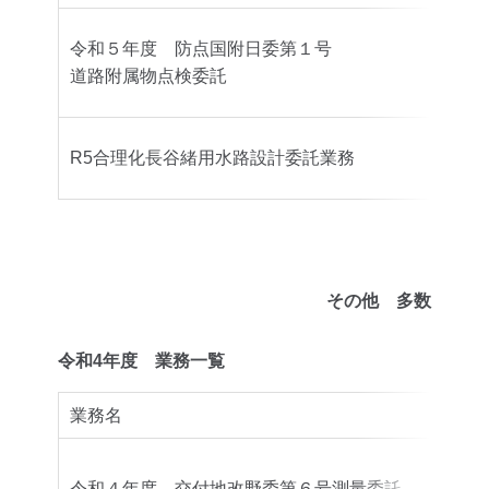
令和５年度 防点国附日委第１号
日
道路附属物点検委託
豊
R5合理化長谷緒用水路設計委託業務
事
その他 多数
令和4年度 業務一覧
業務名
令和４年度 交付地改野委第６号測量委託