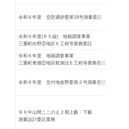
令和６年度 交防通砂委第18号測量委託
豊後
令和６年度(Ｒ５繰) 地籍調査事業
豊後
三重町向野②地区Ｅ工程等業務委託
令和６年度 地籍調査事業
豊後
三重町奥畑②地区航測法Ｅ工程等業務委託
令和６年度 交付地改野委第２号測量委託
豊後
Ｒ６中山間ここのえ２期上藪・下藪
西部
測量設計委託業務