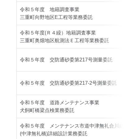
令和５年度 地籍調査事業
豊
三重町向野地区E工程等業務委託
令和５年度(Ｒ４繰）地籍調査事業
豊
三重町奥畑地区航測法Ｅ工程等業務委託
令和５年度 交防通砂委第217号測量委託
豊
令和５年度 交防通砂委第217-2号測量委託
豊
令和５年度 道路メンテナンス事業
豊
犬飼町橋梁点検業務委託
令和５年度 メンテナンス市道中津無礼合川線
豊
(中津無礼橋)詳細設計業務委託