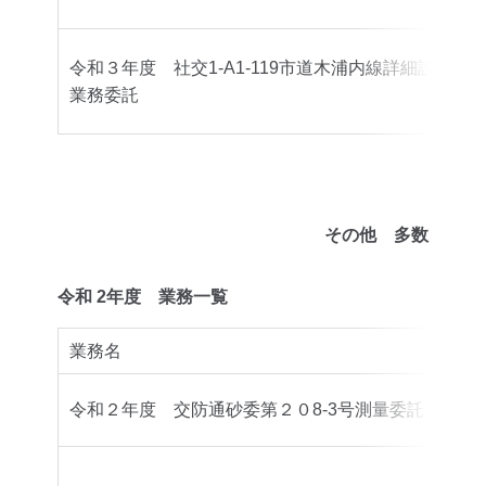
令和３年度 社交1-A1-119市道木浦内線詳細設計
業務委託
その他 多数
令和 2年度 業務一覧
業務名
委託
令和２年度 交防通砂委第２０8-3号測量委託
豊後