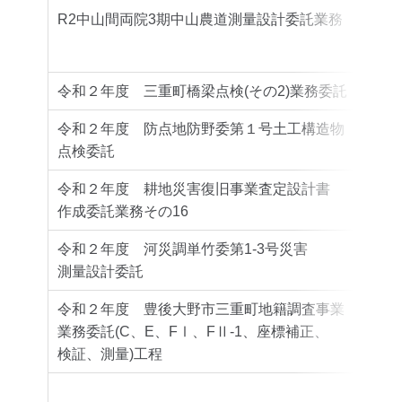
R2中山間両院3期中山農道測量設計委託業務
北部
令和２年度 三重町橋梁点検(その2)業務委託
豊後
令和２年度 防点地防野委第１号土工構造物
豊後
点検委託
令和２年度 耕地災害復旧事業査定設計書
九重
作成委託業務その16
令和２年度 河災調単竹委第1-3号災害
竹田
測量設計委託
令和２年度 豊後大野市三重町地籍調査事業
業務委託(C、E、FⅠ、FⅡ-1、座標補正、
豊後
検証、測量)工程